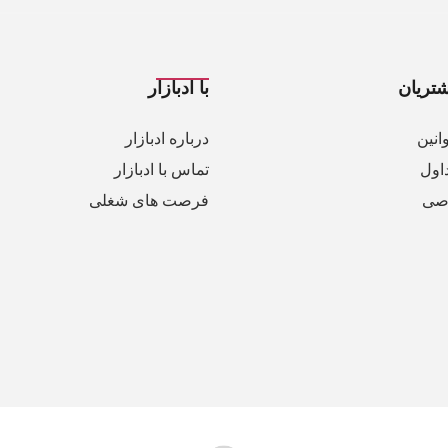
تریان
با ادبازار
انین
درباره ادبازار
اول
تماس با ادبازار
صی
فرصت های شغلی