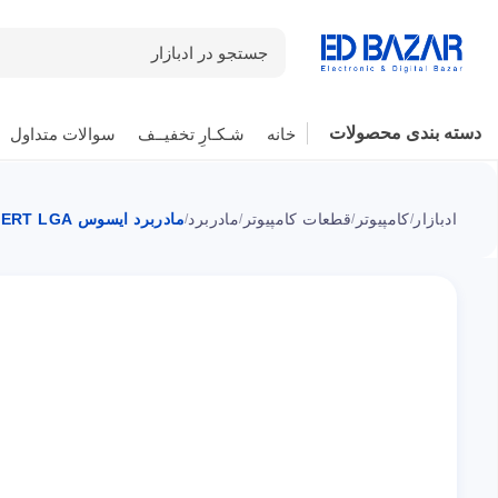
جستجو در ادبازار
دسته بندی محصولات
خانه
شـکـارِ تخفیــف
سوالات متداول
ادبازار
کامپیوتر
قطعات کامپیوتر
مادربرد
مادربرد ایسوس B250 MINING EXPERT LGA سوکت 1151
/
/
/
/