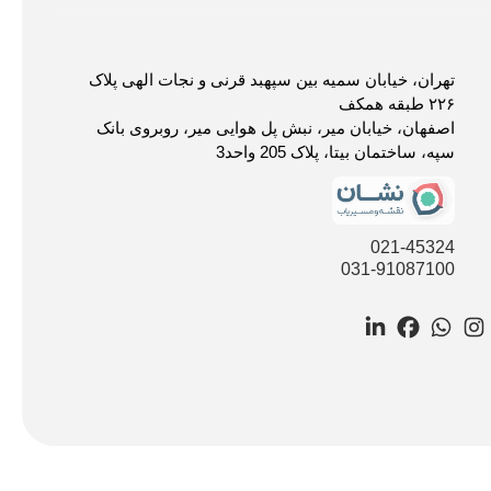
تهران، خیابان سمیه بین سپهبد قرنی و نجات الهی پلاک
۲۲۶ طبقه همکف
اصفهان، خیابان میر، نبش پل هوایی میر، روبروی بانک
سپه، ساختمان بیتا، پلاک 205 واحد3
021-45324
031-91087100
LinkedIn
Facebook
WhatsApp
Instagram