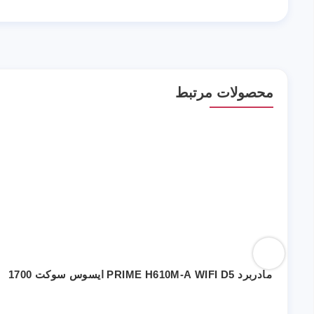
محصولات مرتبط
مادربرد PRIME H610M-A WIFI D5 ایسوس سوکت 1700