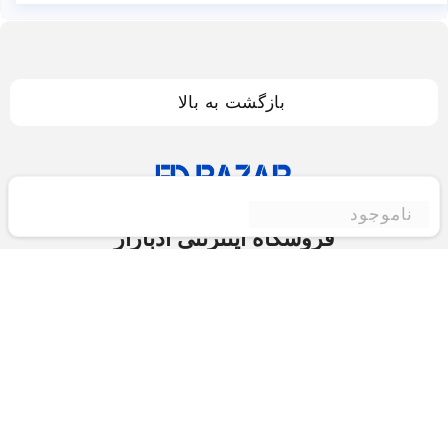
بازگشت به بالا
ناموجود
فروشگاه اینترنتی ادبازار
فروشگاه اینترنتی ادبازار به طوررسمی در سال 93
فعالیت خود را با هدف ارتقای کیفی در زمینه های
بازرگانی داخلی و خارجی و تجارت الکترونیک آغاز نموده
است.یکی از مهمترین اهداف ما ایجاد بزرگترین و کامل
ترین فروشگاه اینترنتی در ایران است.همواره می کوشیم
برای کاری دشوار یعنی «انتخاب »، «مقایسه» و «خرید