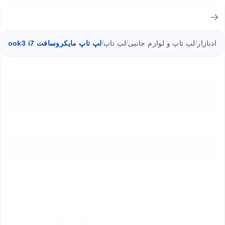
ادبازار
لپ تاپ و لوازم جانبی
لپ تاپ
لپ تاپ مایکروسافت Surface Book3 i7
/
/
/