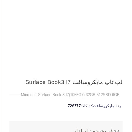
لپ تاپ مایکروسافت Surface Book3 I7
Microsoft Surface Book 3 I7(1065G7) 32GB 512SSD 6GB
برند:
مایکروسافت
کد کالا:
726377
فروشنده : ادبازار