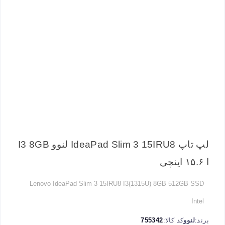
لپ تاپ IdeaPad Slim 3 15IRU8 لنوو I3 8GB
ا ۱۵.۶ اینچی
Lenovo IdeaPad Slim 3 15IRU8 I3(1315U) 8GB 512GB SSD
Intel
برند:
لنوو
کد کالا:
755342