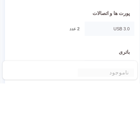
پورت ها و اتصالات
USB 3.0
2 عدد
باتری
ظرفیت باتری
2Cell
ناموجود
امکانات
نوع کاربری
خانگی و مالتی
مدیا,دانشجویی,حسابداری,برنامه
نویسی
درایو نوری