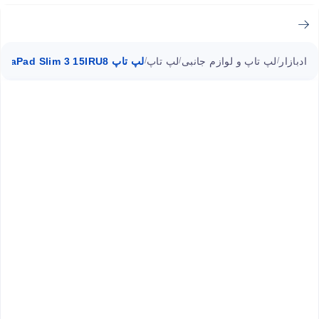
ادبازار
لپ تاپ و لوازم جانبی
لپ تاپ
لپ تاپ IdeaPad Slim 3 15IRU8 لنوو i3 8GB ا ۱۵.۶ اینچی
/
/
/