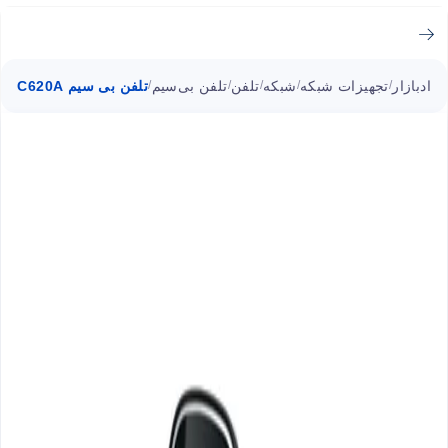
ادبازار
تجهیزات شبکه
شبکه
تلفن
تلفن بی‌سیم
تلفن بی سیم C620A گیگاست منشی دار
/
/
/
/
/