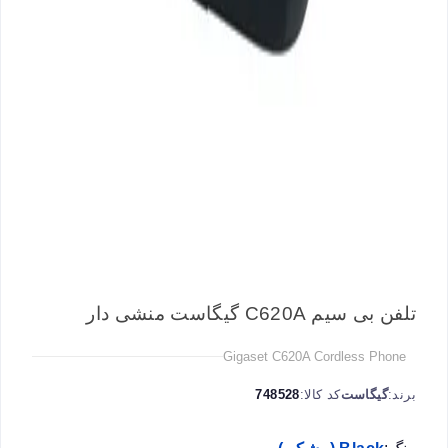
تلفن بی سیم C620A گیگاست منشی دار
Gigaset C620A Cordless Phone
برند:
گیگاست
کد کالا:
748528