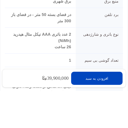
منبع برق
برق شهری
برد تلفن
در فضای بسته 50 متر - در فضای باز
300 متر
نوع باتری و شارژدهی
2 عدد باتری AAA نیکل متال هیدرید
(NiMh)
26 ساعت
تعداد گوشی بی سیم
1
سایر ویژگی ها
قابلیت دیدن 20 تماس گرفته شده،
39,900,000
افزودن به سبد
قابلیت تنظیم زنگ هشدار، قابلیت
دیدن 20 تماس از دست رفته، دارای
منو با 32 زبان مختلف
نقد و نظرات
شما هم درباره این کالا دیدگاه ثبت کنید