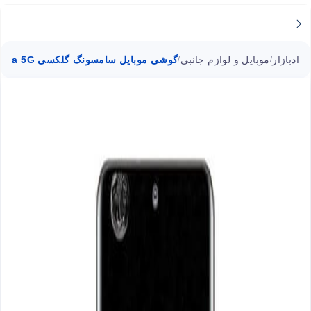
ادبازار
موبایل و لوازم جانبی
گوشی موبایل سامسونگ گلکسی S20 Ultra 5G دو سیم کارت ظرفیت 128 گیگابایت
/
/