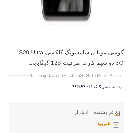
گوشی موبایل سامسونگ گلکسی S20 Ultra
5G دو سیم کارت ظرفیت 128 گیگابایت
Samsung Galaxy S20 Ultra 5G 128GB Mobile Phone
برند:
سامسونگ
کد کالا:
722457
فروشنده : ادبازار
ناموجود