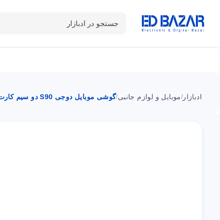
جستجو در ادبازار
دسته بندی محصولات
خانه
شـکـارِ تخفیــف
سوالات متداول
ادبازار
موبایل و لوازم جانبی
گوشی موبایل دوجی S90 دو سیم کارت ظرفیت 128 گیگابایت با ماژول دوربین دید در شب و پاوربانک
/
/