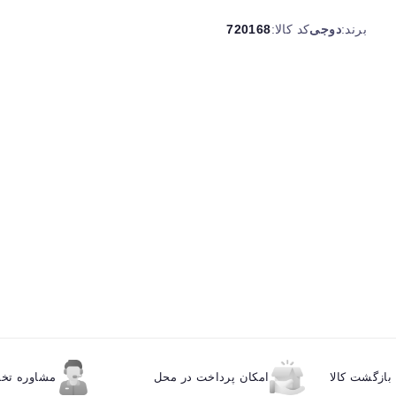
برند:
دوجی
کد کالا:
720168
ازگشت کالا
امکان پرداخت در محل
مشاوره ت