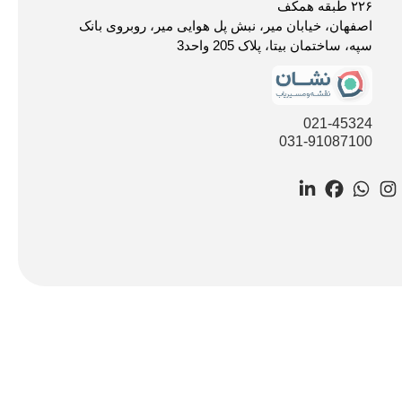
۲۲۶ طبقه همکف
اصفهان، خیابان میر، نبش پل هوایی میر، روبروی بانک
سپه، ساختمان بیتا، پلاک 205 واحد3
021-45324
031-91087100
LinkedIn
Facebook
WhatsApp
Instagram