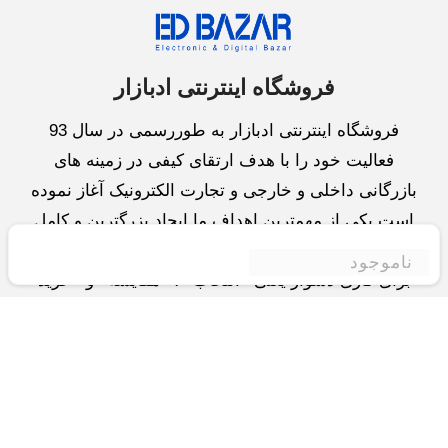
فروشگاه اینترنتی ادبازار
فروشگاه اینترنتی ادبازار به طوررسمی در سال 93
فعالیت خود را با هدف ارتقای کیفی در زمینه های
بازرگانی داخلی و خارجی و تجارت الکترونیک آغاز نموده
است.یکی از مهمترین اهداف ما ایجاد بزرگترین و کامل
ترین فروشگاه اینترنتی در ایران است.همواره می کوشیم
ناموجود
برای کاری دشوار یعنی «انتخاب »، «مقایسه» و «خرید
»،مسیری کوتاه و مطمئن دلپذیر ولذت بخش را فراهم
آوریم.واحد بازرگانی شرکت سعی در تامین و توزیع و
همچنین خدمات پس از فروش با بهترین کیفیت و قیمت
دارد.این واحد « تجارت الکترونیک » را یکی از اولویت
های خود قرارداده و در این زمینه راهکارهایی نیز اتخاذ