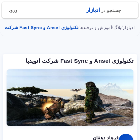
ادبازار
جستجو در
ورود
ادبازار
بلاگ
آموزش و ترفندها
تکنولوژی Ansel و Fast Sync شرکت انویدیا
/
/
/
تکنولوژی Ansel و Fast Sync شرکت انویدیا
فرهاد دهقان