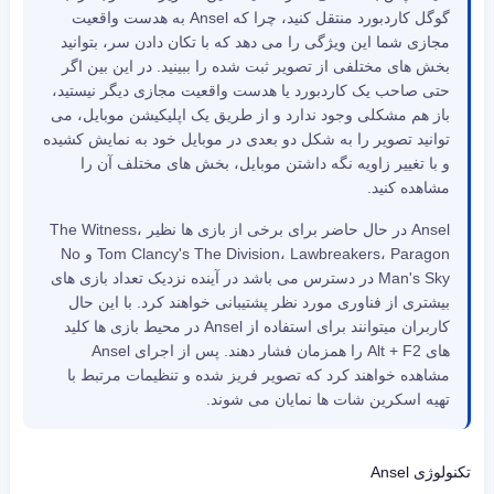
گوگل کاردبورد منتقل کنید، چرا که Ansel به هدست واقعیت
مجازی شما این ویژگی را می دهد که با تکان دادن سر، بتوانید
بخش های مختلفی از تصویر ثبت شده را ببینید. در این بین اگر
حتی صاحب یک کاردبورد یا هدست واقعیت مجازی دیگر نیستید،
باز هم مشکلی وجود ندارد و از طریق یک اپلیکیشن موبایل، می
توانید تصویر را به شکل دو بعدی در موبایل خود به نمایش کشیده
و با تغییر زاویه نگه داشتن موبایل، بخش های مختلف آن را
مشاهده کنید.
Ansel در حال حاضر برای برخی از بازی ها نظیر The Witness،
Tom Clancy's The Division، Lawbreakers، Paragon و No
Man's Sky در دسترس می باشد در آینده نزدیک تعداد بازی های
بیشتری از فناوری مورد نظر پشتیبانی خواهند کرد. با این حال
کاربران میتوانند برای استفاده از Ansel در محیط بازی ها کلید
های Alt + F2 را همزمان فشار دهند. پس از اجرای Ansel
مشاهده خواهند کرد که تصویر فریز شده و تنظیمات مرتبط با
تهیه اسکرین شات ها نمایان می شوند.
تکنولوژی Ansel