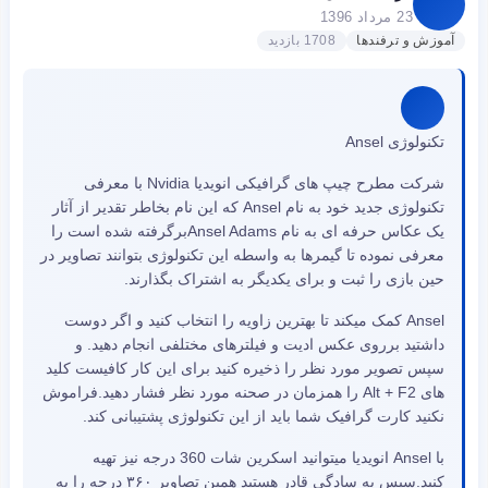
23 مرداد 1396
آموزش و ترفندها
1708 بازدید
تکنولوژی Ansel
شرکت مطرح چیپ های گرافیکی انویدیا Nvidia با معرفی
تکنولوژی جدید خود به نام Ansel که این نام بخاطر تقدیر از آثار
یک عکاس حرفه ای به نام Ansel Adamsبرگرفته شده است را
معرفی نموده تا گیمرها به واسطه این تکنولوژی بتوانند تصاویر در
حین بازی را ثبت و برای یکدیگر به اشتراک بگذارند.
Ansel کمک میکند تا بهترین زاویه را انتخاب کنید و اگر دوست
داشتید برروی عکس ادیت و فیلترهای مختلفی انجام دهید. و
سپس تصویر مورد نظر را ذخیره کنید برای این کار کافیست کلید
های Alt + F2 را همزمان در صحنه مورد نظر فشار دهید.فراموش
نکنید کارت گرافیک شما باید از این تکنولوژی پشتیبانی کند.
با Ansel انویدیا میتوانید اسکرین شات 360 درجه نیز تهیه
کنید.سپس به سادگی قادر هستید همین تصاویر ۳۶۰ درجه را به