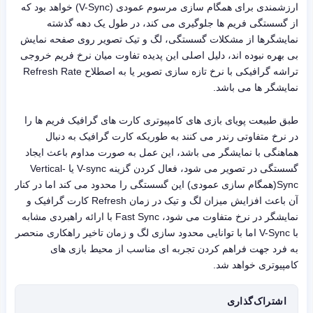
ارزشمندی برای همگام سازی مرسوم عمودی (V-Sync) خواهد بود که
از گسستگی فریم ها جلوگیری می کند، در طول یک دهه گذشته
نمایشگرها از مشکلات گسستگی، لگ و تیک تصویر روی صفحه نمایش
بی بهره نبوده اند، دلیل اصلی این پدیده تفاوت میان نرخ فریم خروجی
تراشه گرافیکی با نرخ تازه سازی تصویر یا به اصطلاح Refresh Rate
نمایشگر ها می باشد.
طبق طبیعت پویای بازی های کامپیوتری کارت های گرافیک فریم ها را
در نرخ متفاوتی رندر می کنند به طوریکه کارت گرافیک به دنبال
هماهنگی با نمایشگر می باشد، این عمل به صورت مداوم باعث ایجاد
گسستگی در تصویر می شود، فعال کردن گزینه V-sync یا Vertical-
Sync(همگام سازی عمودی) این گسستگی را محدود می کند اما در کنار
آن باعث افزایش میزان لگ و تیک در زمان Refresh کارت گرافیک و
نمایشگر در نرخ متفاوت می شود، Fast Sync با ارائه راهبردی مشابه
با V-Sync اما با توانایی محدود سازی لگ و زمان تاخیر راهکاری منحصر
به فرد جهت فراهم کردن تجربه ای مناسب از محیط بازی های
کامپیوتری خواهد شد.
اشتراک‌گذاری