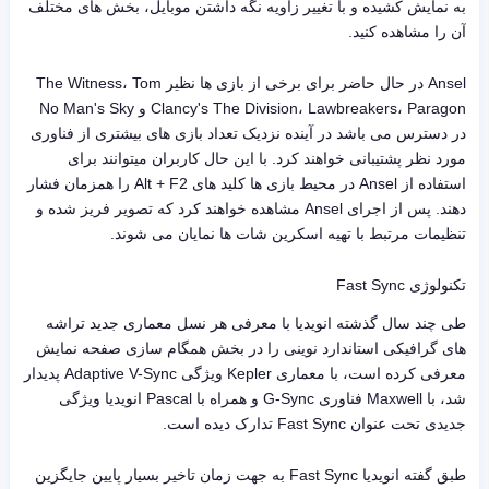
به نمایش کشیده و با تغییر زاویه نگه داشتن موبایل، بخش های مختلف
آن را مشاهده کنید.
Ansel در حال حاضر برای برخی از بازی ها نظیر The Witness، Tom
Clancy's The Division، Lawbreakers، Paragon و No Man's Sky
در دسترس می باشد در آینده نزدیک تعداد بازی های بیشتری از فناوری
مورد نظر پشتیبانی خواهند کرد. با این حال کاربران میتوانند برای
استفاده از Ansel در محیط بازی ها کلید های Alt + F2 را همزمان فشار
دهند. پس از اجرای Ansel مشاهده خواهند کرد که تصویر فریز شده و
تنظیمات مرتبط با تهیه اسکرین شات ها نمایان می شوند.
تکنولوژی Fast Sync
طی چند سال گذشته انویدیا با معرفی هر نسل معماری جدید تراشه
های گرافیکی استاندارد نوینی را در بخش همگام سازی صفحه نمایش
معرفی کرده است، با معماری Kepler ویژگی Adaptive V-Sync پدیدار
شد، با Maxwell فناوری G-Sync و همراه با Pascal انویدیا ویژگی
جدیدی تحت عنوان Fast Sync تدارک دیده است.
طبق گفته انویدیا Fast Sync به جهت زمان تاخیر بسیار پایین جایگزین