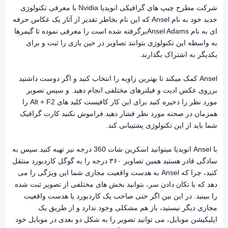
شرکت مطرح چیپ های گرافیکی انویدیا Nvidia با معرفی تکنولوژی
جدید خود به نام Ansel که این نام بخاطر تقدیر از آثار یک عکاس حرفه
ای به نام Ansel Adamsبرگرفته شده است را معرفی نموده تا گیمرها
به واسطه این تکنولوژی بتوانند تصاویر در حین بازی را ثبت و برای
یکدیگر به اشتراک بگذارند.
Ansel کمک میکند تا بهترین زاویه را انتخاب کنید و اگر دوست داشتید
برروی عکس ادیت و فیلترهای مختلفی انجام دهید. و سپس تصویر
مورد نظر را ذخیره کنید برای این کار کافیست کلید های Alt + F2 را
همزمان در صحنه مورد نظر فشار دهید.فراموش نکنید کارت گرافیک
شما باید از این تکنولوژی پشتیبانی کند.
با Ansel انویدیا میتوانید اسکرین شات 360 درجه نیز تهیه کنید.سپس به
سادگی قادر هستید همین تصاویر ۳۶۰ درجه را به گوگل کاردبورد منتقل
کنید، چرا که Ansel به هدست واقعیت مجازی شما این ویژگی را می
دهد که با تکان دادن سر، بتوانید بخش های مختلفی از تصویر ثبت شده
را ببینید. در این بین اگر حتی صاحب یک کاردبورد یا هدست واقعیت
مجازی دیگر نیستید، باز هم مشکلی وجود ندارد و از طریق یک
اپلیکیشن موبایل، می توانید تصویر را به شکل دو بعدی در موبایل خود