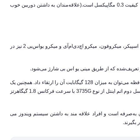
دوربین اصلی 2 مگاپیکسل و دوربین دوم از نوع VGA و با کیفیت 0.3 مگاپیکسل است.(علاقه‌مندان به داشتن دوربین خوب
80 Cesium ، وای-فای و بلوتوث داشته و امکاناتی مانند اسپیکر، میکروفون، میکرو اچ‌دی‌ام‌آی و میکرو یواس‌بی 2 نیز در
حافظه داخلی 16 گیگابایتی است البته از طریق اسلات حافظه می‌توان به میزان 128 گیگابایت آن را ارتقاء داد. همچنین یک
گیگابایت رم داشته و پردازنده دستگاه از نوع 4 هسته‌ای نسل دوم اتم اینتل از نوع 3735G با سرعت فرکانس 1.8 گیگاهرتز
به‌صرفه است و افراد علاقه‌ مند به داشتن سیستم ویندوز می
 بگیرند.