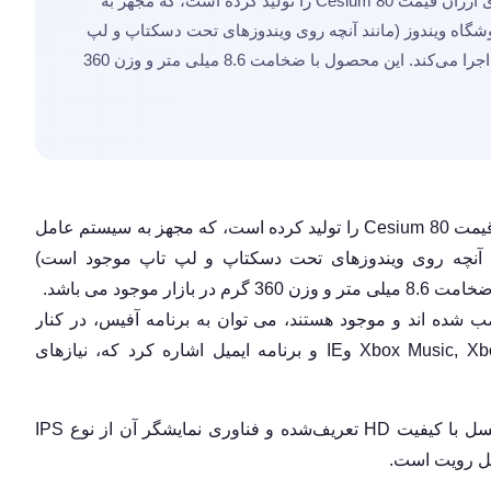
یک شرکت فرانسوی به نام ARCHOS، تبلت های ارزان قیمت 80 Cesium را تولید کرده است، که مجهز به
وبا اتصال به فروشگاه ویندوز (مانند آنچه روی ویندوزهای تحت دسکتاپ و لپ
تاپ موجود است) اپلیکیشن‌های جدید را نصب و اجرا می‌کند. این محصول با ضخامت 8.6 میلی متر و وزن 360
یک شرکت فرانسوی به نام ARCHOS، تبلت های ارزان قیمت 80 Cesium را تولید کرده است، که مجهز به سیستم عامل
ز (مانند آنچه روی ویندوزهای تحت دسکتاپ و لپ تاپ موجود است)
موجود می باشد.
‌ شده اند و موجود هستند، می توان به برنامه آفیس، در کنار
برنامه‌هایی مانند Xbox Music, Xbox Games, Xbox Video, OneDrive وIE و برنامه ایمیل اشاره کرد که، نیازهای
این تبلت 8 اینچی بوده و دارای رزولوشن 1280*800 پیکسل با کیفیت HD تعریف‌شده و فناوری نمایشگر آن از نوع IPS