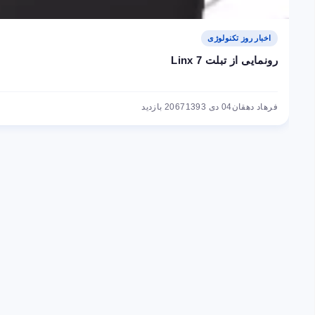
اخبار روز تکنولوژی
رونمایی از تبلت Linx 7
فرهاد دهقان
04 دی 1393
2067 بازدید