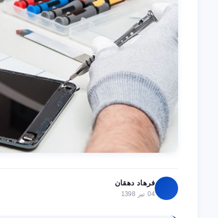
فرهاد دهقان
04 تیر 1398