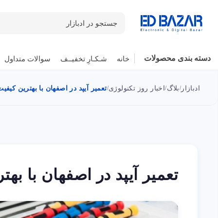
جستجو در ادبازار
دسته بندی محصولات
خانه
شـکـارِ تخفیــف
سوالات متداول
ادبازار
بلاگ
اخبار روز تکنولوژی
تعمیر آیپد در اصفهان با بهترین کیفی
/
/
/
تعمیر آیپد در اصفهان با به