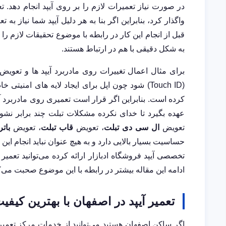
در صورت نیاز تعمیرات لازم را بر روی آیپد انجام دهد. ت
واگذار کرد، بنابراین اگر بنا به هر دلیل آیپد شما نیاز به 
قبل از انجام این کار در رابطه با موضوع تحقیقات لازم را 
به شکل دقیقی با هم در ارتباط هستند.
برای مثال اعمال تغییرات روی مادربرد آیپد ها و تعو
(Touch ID) شود چون اپل برای ایجاد لایه های امنی
کرده است. بنابراین اگر قرار است تعمیری روی مادربرد آیپد
عهده بگیرد تا خدای نکرده مشکلات تبلت چند برابر نشوند
تعویض
ال سی دی تبلت
، تعویض
قاب تبلت
، تعویض
بات
حساسیت بسیار بالایی دارد و به هیچ عنوان نباید انجام این
تخصصی آیپد فروشگاه ادبازار ارائه کرده می‌توانید تعمیر 
ادامه این مقاله بیشتر در رابطه با این موضوع صحبت می‌ک
تعمیر آیپد در اصفهان با بهترین کیفی
اگر ساکن اصفهان هستید می‌توانید از خدمات مرکز تعمیرا