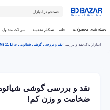
جستجو در ادبازار
دسته بندی محصولات
خانه
شـکـارِ تخفیــف
سوالات متداول
ادبازار
بلاگ
نقد و بررسی
نقد و بررسی گوشی شیائومی Mi 11 Lite | میان رده ای با ضخامت و وزن کم!
/
/
/
ضخامت و وزن کم!