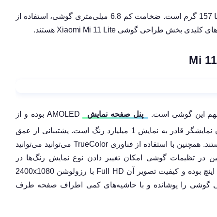
ابعاد گوشی 160.5x75.7x6.8 میلی‌متر بوده و وزن آن تنها 157 گرم است. ضخامت کم 6.8 میلی‌متری گوشی، استفاده از
طراحی گوشی Xiaomi Mi 11 Lite هستند.
پنل صفحه نمایش
AMOLED بوده و از
گستره‌ی رنگی DCI-P3 پشتیبانی کرده و به‌واسطه‌ای آن نمایشگر قادر به نمایش 1 میلیارد رنگ است. پشتیبانی از عمق
رنگ 10 بیتی و HDR10 از دیگر ویژگی‌های این صفحه هستند. همچنین با استفاده از فناوری TrueColor می‌توانید می‌توانید
ن در تظیمات گوشی امکان تغییر دادن نوع نمایش رنگ‌ها در
حالت‌های مختلف وجود دارد. صفحه نمایش گوشی 6.55 اینچ بوده و کیفیت تصویر آن Full HD با رزولوشن 2400x1080
ی حدود 85.3 درصد پنل جلویی گوشی را پوشانده و با حاشیه‌های کمی اطراف صفحه طرف