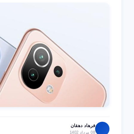
فرهاد دهقان
08 مرداد 1402