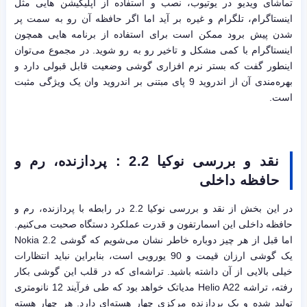
تماشای ویدیو در یوتیوب، نصب و استفاده از اپلیکیشن هایی مثل
اینستاگرام، تلگرام و غیره بر آید اما اگر حافظه آن رو به سمت پر
شدن پیش برود ممکن است برای استفاده از برنامه هایی همچون
اینستاگرام با کمی مشکل و تاخیر رو به رو شوید. در مجموع می‌توان
اینطور گفت که بستر نرم افزاری گوشی وضعیت قابل قبولی دارد و
بهره‌مندی آن از اندروید 9 پای مبتنی بر اندروید وان یک ویژگی مثبت
است.
نقد و بررسی نوکیا 2.2 : پردازنده، رم و
حافظه داخلی
در این بخش از نقد و بررسی نوکیا 2.2 در رابطه با پردازنده، رم و
حافظه داخلی این اسمارتفون و قدرت عملکرد دستگاه صحبت می‌کنیم.
اما قبل از هر چیز دوباره خاطر نشان می‌شویم که گوشی Nokia 2.2
یک گوشی ارزان قیمت و 90 یورویی است، بنابراین نباید انتظارات
خیلی بالایی از آن داشته باشید. تراشه‌ای که در قلب این گوشی بکار
رفته، تراشه Helio A22 مدیاتک خواهد بود که طی فرآیند 12 نانومتری
تولید شده و یک پردازنده مرکزی چهار هسته‌ای دارد. هر چهار هسته