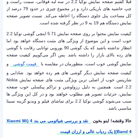
قبلا گفتیم صفحه نمایش نوکیا 2.2 در سه لبه فوقانی، سمت راست و
چپ حاشیه های باریکی دارد و در مجموع چیزی در حدود 79 درصد از
کل مساحت پنل جلوی دستگاه را احاطه می‌کند. نسبت تصویر صفحه
نمایش دستگاه هم 19 به 9 در نظر گرفته شده است.
کیفیت نمایش محتوا بر روی صفحه نمایش 5.71 اینچی گوشی نوکیا 2.2
خوب است و این موضوع از ویژگی های مثبت دستگاه خواهد بود اما
انتظار نداشته باشید که یک گوشی 90 یورویی توانایی رقابت با گوشی
های رده بالای بازار را داشته باشد. پس اگر می‌گوییم کیفیت صفحه
نمایش گوشی خوب است، منظورمان در مقایسه با
قیمت گوشی
و
کیفیت صفحه نمایش دیگر گوشی های هم رده خواهد بود. شادابی و
شارپنس خوب از اصلی ترین ویژگی مثبت های صفحه نمایش Nokia
2.2 است. همچنین به دلیل رزولوشن و تراکم پیکسلی خوب صفحه
نمایش، جزئیات تصویر هم مطلوب خواهند بود و در کل این ویژگی ها
سبب می‌شوند گوشی نوکیا 2.2 برای تماشای فیلم و ویدیو گزینه نسبتا
مناسبی باشد.
حالا وقتشه! اینو بخون
نقد و بررسی شیائومی می بند 4 (Xiaomi Mi
Band 4)| یک ردیاب عالی و ارزان قیمت