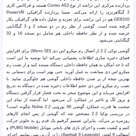
پردازنده مرکزی این تراشه از نوع Cortex A53 هستند و فرکانس کاری
2 گیگاهرتزی را ارائه می‌کنند. ضمنا پردازنده گرافیکی PowerVR
GE8320 هم در این تراشه برای تجزیه و تحلیل داده های گرافیکی بکار
گرفته شده است. گوشی از نظر رم در دو نسخه 2 و 3 گیگابایتی
عرضه شده و از نظر حافظه داخلی هم شامل دو نسخه 16 و 32
گیگابایتی می‌شود.
گوشی نوکی 2.2 از اتصال رم میکرو اس دی (Micro SD) برای افزایش
فضای ذخیره سازی اطلاعات پشتیبانی می‌کند اما توصیه ما این است
که تا حد امکان به همان حافظه داخلی دستگاه بسنده کنید و از نصب رم
میکرو اس دی ممانعت به عمل آورید. حتی بهتر است برای دستیابی به
بهترین نتیجه از پر شدن حافظه داخلی گوشی هم جلوگیری نمایید. با
نصب رم میکرو اس دی حجم اطلاعات ذخیره شده در دستگاه به تدریج
افزایش می‌یابد و این موضوع منجر به تحت فشار قرار گرفتن دستگاه
و بروز لگ و تاخیر در عملکرد آن می‌شود. اما گذشته از تمام این
صحبت ها قدرت عملکرد گوشی 90 یورویی Nokia 2.2 چگونه است؟
در بررسی نوکیا 2.2 مشخص شد که گوشی از پس انجام کارهای
روزمره بر می‌آید، بنابراین تصمیم گرفتیم یک قدم رو به جلوتر حرکت
کنیم و کیفیت نصب و اجرای بازی های پابجی موبایل (PUBG Mobile) و
اسفالت 9 لجندز (Asphalt 9 Legends) را در آن بررسی نماییم. اجرای