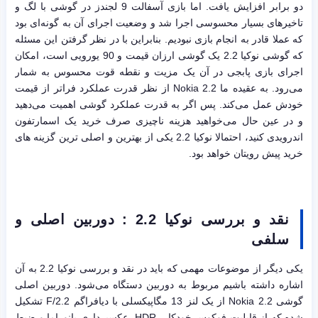
دو برابر افزایش یافت. اما بازی آسفالت 9 لجندز در گوشی با لگ و
تاخیرهای بسیار محسوسی اجرا شد و وضعیت اجرای آن به گونه‌ای بود
که عملا قادر به انجام بازی نبودیم. بنابراین با در نظر گرفتن این مسئله
که گوشی نوکیا 2.2 یک گوشی ارزان قیمت و 90 یورویی است، امکان
اجرای بازی پابجی در آن یک مزیت و نقطه قوت محسوس به شمار
می‌رود. به عقیده ما Nokia 2.2 از نظر قدرت عملکرد فراتر از قیمت
خودش عمل می‌کند. پس اگر به قدرت عملکرد گوشی اهمیت می‌دهید
و در عین حال می‌خواهید هزینه ناچیزی صرف خرید یک اسمارتفون
اندرویدی کنید، احتمالا نوکیا 2.2 یکی از بهترین و اصلی ترین گزینه های
خرید پیش رویتان خواهد بود.
نقد و بررسی نوکیا 2.2 : دوربین اصلی و
سلفی
یکی دیگر از موضوعات مهمی که باید در نقد و بررسی نوکیا 2.2 به آن
اشاره داشته باشیم مربوط به دوربین دستگاه می‌شود. دوربین اصلی
گوشی Nokia 2.2 از یک لنز 13 مگاپیکسلی با دیافراگم F/2.2 تشکیل
شده که از قابلیت فوکوس خودکار، HDR، عکسبرداری پانوراما و ضبط