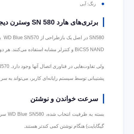
رنگ: آبی
برتری‌های هارد SN 580 وسترن دیجیتال نسبت به نسل قبلی
SN580 در اصل یک بازطراحی از WD Blue SN570 به حساب می‌آید. هر دو
BiCS5 NAND و کنترلر مشابه استفاده می‌کنند. هر دو SSD دارای فرم فاکتور 2280 و از نوع M.2 NVME SSD هستند.
پشتیبانی توسط سیستم رایانه‌ای کاربر، می‌تواند به سرع
سرعت خواندن و نوشتن
گیگابایت) هنگام نوشتن کمی کندتر هستند.