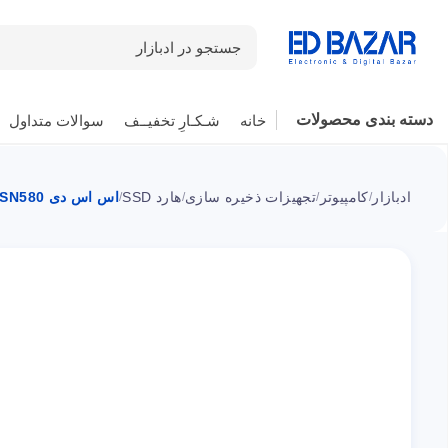
جستجو در ادبازار
دسته بندی محصولات
خانه
شـکـارِ تخفیــف
سوالات متداول
ادبازار
کامپیوتر
تجهیزات ذخیره سازی
هارد SSD
اس اس دی WD Blue SN580 اینترنال 500 گیگابایت وسترن دیجیتال M.2
/
/
/
/