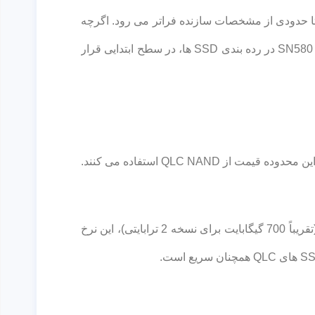
 ثانیه و سرعت نوشتن به 4251 مگابایت بر ثانیه می‌رسد که تا حدودی از مشخصات سازنده فراتر می رود. اگرچه
این سرعت‌ها تا اندازه‌ای مناسب هستند، اما برای یک SSD PCIe 4.0 سرعت خیلی زیادی به حساب نمی‌آیند. در واقع حافظه SN580 در رده بندی SSD ها، در سطح ابتدایی قرار
نکته مثبت بزرگ WD Blue SN580 استفاده از TLC NAND، به ویژه KIOXIA BiCS5، 112 لایه است. بسیاری از SSD ها در این محدوده قیمت از QLC NAND استفاده می کنند.
البته سرعت انتقال داده به این SSD را نیز نمی‌توان به طور مداوم در 4150 مگابایت بر ثانیه نگه داشت و تنها برای یک کش (تقریباً 700 گیگابایت برای نسخه 2 ترابایتی)، این نرخ