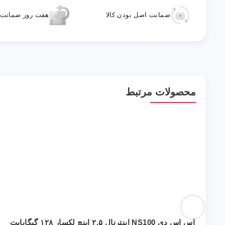
ضمانت اصل بودن کالا
هفت روز ضمانت ب
محصولات مرتبط
اس اس دی NS100 اینترنال ۲.۵ اینچ لکسار ۱۲۸ گیگابایت