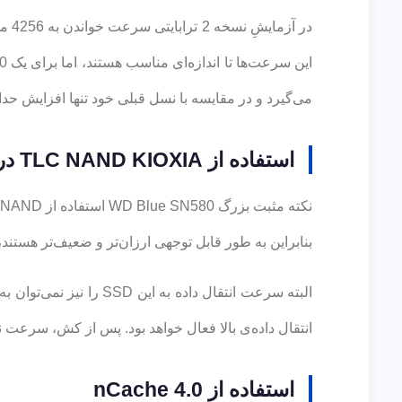
می‌گیرد و در مقایسه با نسل قبلی خود تنها افزایش حد
استفاده از TLC NAND KIOXIA در اس اس دی WD Blue SN580
بنابراین به طور قابل توجهی ارزان‌تر و ضعیف‌تر هست
انتقال داده‌ی بالا فعال خواهد بود. پس از کش، سرعت نوشتن به حدود 350 مگابایت بر ثانیه کاهش می یابد که در مقایسه 
استفاده از nCache 4.0