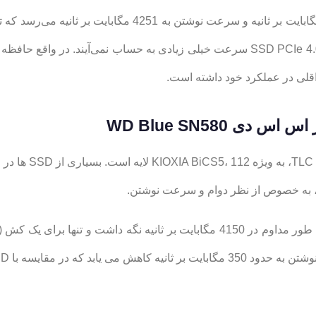
در آزمایشِ نسخه 2 ترابایتی سرعت خواندن به 4256 مگابایت بر
اقلی در عملکرد خود داشته است.
ند، به خصوص از نظر دوام و سرعت نوشتن.
با SSD های QLC همچنان سریع است.