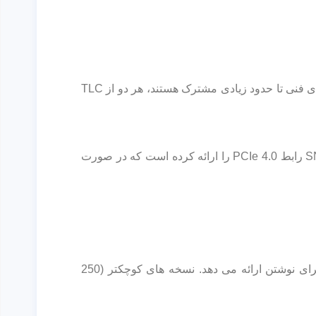
از نظر ویژگی‌های فنی تا حدود زیادی مشترک هستند، هر دو از TLC
ولی تفاوت‌هایی در فناوری اتصال آنها وجود دارد. SN570 از PCIe 3.0 استفاده می‌کند در حالی که وسترن دیجیتال در SN580 رابط PCIe 4.0 را ارائه کرده است که در صورت
بسته به ظرفیت انتخاب شده، WD Blue SN580 سرعت انتقال داده را تا 4150 مگابایت بر ثانیه هم برای خواندن و هم برای نوشتن ارائه می دهد. نسخه های کوچکتر (250