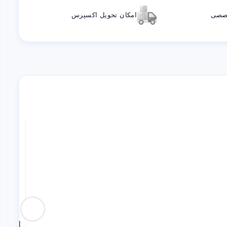
خصصی
امکان تحویل اکسپرس
اس اس دی NM620 اینترنال 