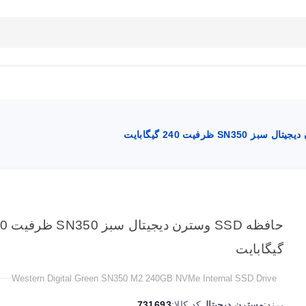
بلاگ
تماس با ما
راهنمای سایت
حافظه SSD وسترن
گیگابایت
Western Digital Green SN350 M2 240GB NVMe Internal SSD Drive
برند:
وسترن دیجیتال
کد کالا:
731693