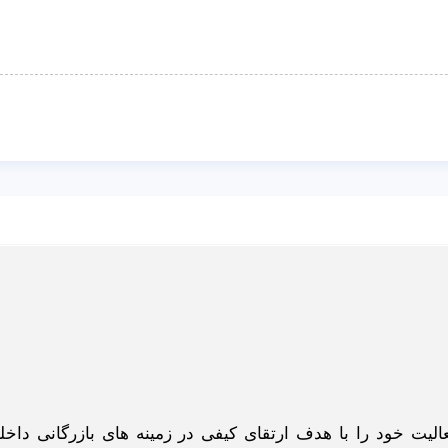
گاه اینترنتی ادبازار به طوررسمی در سال 93 فعالیت خود را با هدف ارتقای کیفی در زمینه های بازرگانی د