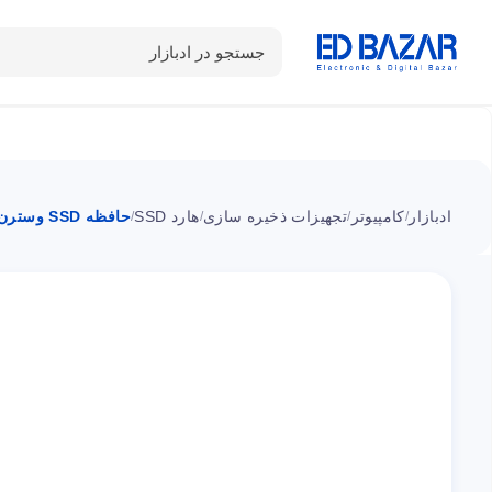
جستجو در ادبازار
دسته بندی محصولات
خانه
شـکـارِ تخفیــف
سوالات متداول
ادبازار
کامپیوتر
تجهیزات ذخیره سازی
هارد SSD
حافظه SSD وسترن دیجیتال سبز SN350 ظرفیت 240 گیگابایت
/
/
/
/