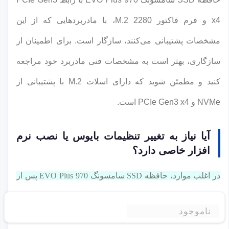
x4 و فرم فاکتور M.2 2280، با مادربردهایی که از این
مشخصات پشتیبانی می‌کنند، سازگار است. برای اطمینان از
سازگاری، بهتر است به مشخصات فنی مادربرد خود مراجعه
کنید و مطمئن شوید که دارای اسلات M.2 با پشتیبانی از
NVMe و PCIe Gen3 x4 است.
آیا نیاز به تغییر تنظیمات بایوس یا نصب نرم
افزار خاصی دارد؟
در اغلب موارد، حافظه SSD سامسونگ 970 EVO Plus پس از
نصب، بدون نیاز به تغییرات پیچیده در BIOS یا نرم‌افزار خاص،
ناموجود
توسط سیستم شناسایی می‌شود.
اما در برخی شرایط ممکن