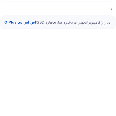
ادبازار
کامپیوتر
تجهیزات ذخیره سازی
هارد SSD
اس اس دی 970EVO Plus اینترنال M.2 سامسونگ ۱ ترابایت
/
/
/
/