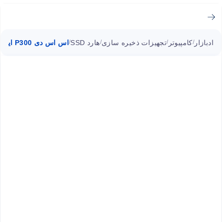
ادبازار
کامپیوتر
تجهیزات ذخیره سازی
هارد SSD
اس اس دی P300 اینترنال M.2 پتریوت ۱۲۸ گیگابایت
/
/
/
/