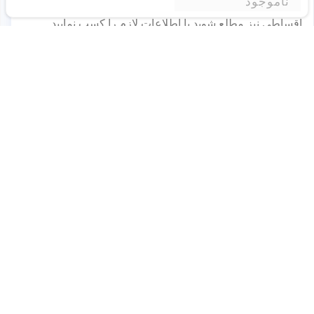
ناموجود
اقساطی نیز مطلع شوید یا اطلاعات لازم را کسب نمایید.
خرید اس اس دی پاتریوت P300 ظرفیت ۱۲۸
گیگابایت از ادبازار چه مزایایی دارد؟
خرید از سایت ادبازار مزایای بسیاری دارد که بعضی از آنها
عبارتند از:
امکان پیش سفارش کالا و در خواست خرید محصولات
ناموجود
به روز بودن قیمت‌ در سایت و عدم نیاز به استعلام مجدد
اطمینان از خرید از تامین‌کننده‌ی رسمی با بهترین قیمت
ممکن
امکان خرید اقساطی مطمئن با همکاری بیمه ملت، برای