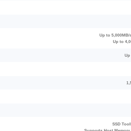
Up to 5,000MB/
Up to 4,
Up
1,
SSD Tool
Supports Host Memory 