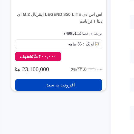
اس اس دی LEGEND 850 LITE اینترنال M.2 ای
دیتا ۱ ترابایت
برند:
ای دیتا
کد:
749951
آونگ : 36 ماهه
۴۰۰,۰۰۰
تخفیف
23,100,000
۲۳,۵۰۰,۰۰۰
2%
افزودن به سبد