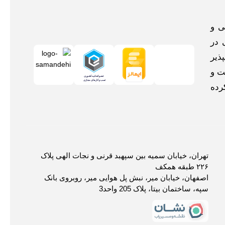
اخلی و
 در
ذیر
ت و
رده
تهران، خیابان سمیه بین سپهبد قرنی و نجات الهی پلاک
۲۲۶ طبقه همکف
اصفهان، خیابان میر، نبش پل هوایی میر، روبروی بانک
سپه، ساختمان بیتا، پلاک 205 واحد3