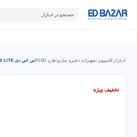
جستجو در ادبازار
دسته بندی محصولات
خانه
شـکـارِ تخفیــف
سوالات متداول
ادبازار
کامپیوتر
تجهیزات ذخیره سازی
هارد SSD
اس اس دی LEGEND 850 LITE اینترنال M.2 ای دیتا ۱ ترابایت
/
/
/
/
تخفیف ویژه