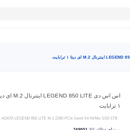
بلاگ
تماس با ما
راهنمای سایت
اس اس دی LEGEND 850 LITE اینترنال M.2
۱ ترابایت
ADATA LEGEND 850 LITE M.2 2280 PCIe Gen4 X4 NVMe SSD-1TB
برند:
ای دیتا
کد کالا:
749951