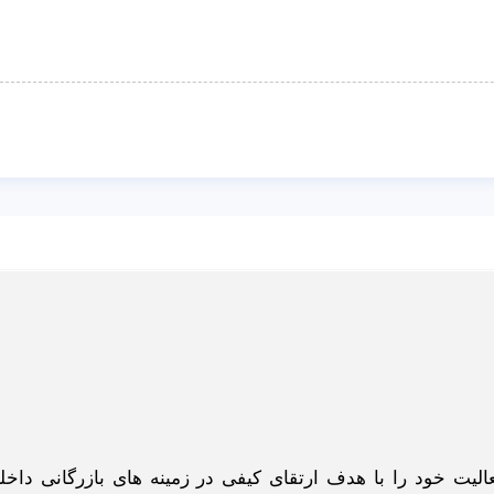
گاه اینترنتی ادبازار به طوررسمی در سال 93 فعالیت خود را با هدف ارتقای کیفی در زمینه های بازرگانی د