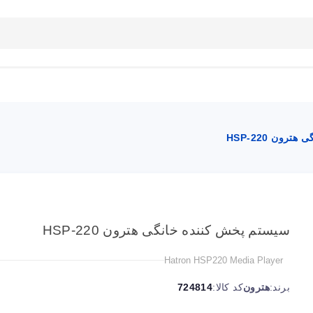
بلاگ
تماس با ما
راهنمای سایت
ون HSP-220
سیستم پخش کننده خانگی هترون HSP-220
Hatron HSP220 Media Player
برند:
هترون
کد کالا:
724814