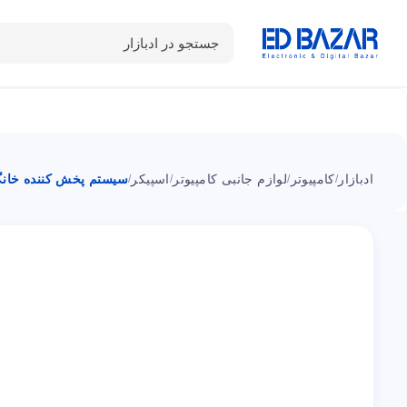
جستجو در ادبازار
دسته بندی محصولات
خانه
شـکـارِ تخفیــف
سوالات متداول
ادبازار
کامپیوتر
لوازم جانبی کامپیوتر
اسپیکر
سیستم پخش کننده خانگی هتر
/
/
/
/