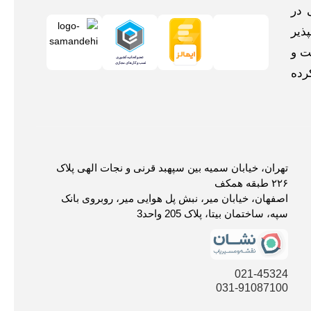
 در
ذیر
ت و
رده
تهران، خیابان سمیه بین سپهبد قرنی و نجات الهی پلاک
۲۲۶ طبقه همکف
اصفهان، خیابان میر، نبش پل هوایی میر، روبروی بانک
سپه، ساختمان بیتا، پلاک 205 واحد3
021-45324
031-91087100