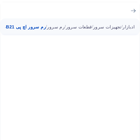
ادبازار
تجهیزات سرور
قطعات سرور
رم سرور
رم سرور اچ پی 64GB (1x64GB) Quad Rank x4 DDR4-2933 CAS-21-21-21 P00926-B21
/
/
/
/