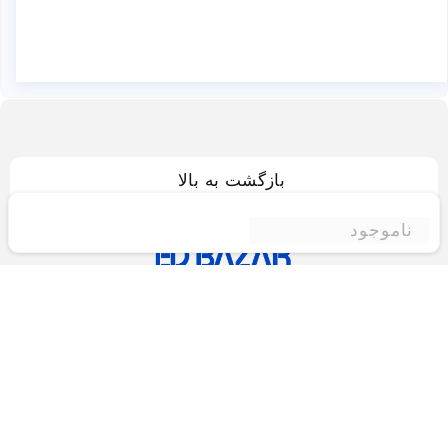
بازگشت به بالا
ناموجود
فروشگاه اینترنتی ادبازار
فروشگاه اینترنتی ادبازار به طوررسمی در سال 93
فعالیت خود را با هدف ارتقای کیفی در زمینه های
بازرگانی داخلی و خارجی و تجارت الکترونیک آغاز نموده