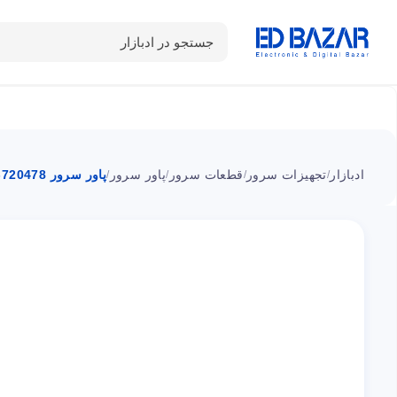
جستجو در ادبازار
دسته بندی محصولات
خانه
شـکـارِ تخفیــف
سوالات متداول
ادبازار
تجهیزات سرور
قطعات سرور
پاور سرور
پاور سرور 720478-B21 اچ پی 500 وات
/
/
/
/