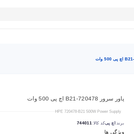
بلاگ
تماس با ما
راهنمای سایت
پاور سرور 720478-B21 اچ پی 500 وات
HPE 720478-B21 500W Power Supply
برند:
اچ پی
کد کالا:
744011
ویژگی ها