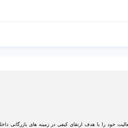
گاه اینترنتی ادبازار به طوررسمی در سال 93 فعالیت خود را با هدف ارتقای کیفی در زمینه های بازرگانی د