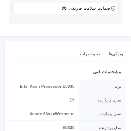
ضمانت سلامت فیزیکی کالا
ویژگی‌ها
نقد و نظرات
مشخصات فنی
برند
Intel Xeon Processor E5630
سری پردازنده
E5
نسل پردازنده
Xeone 56xx=Westmere
مدل پردازنده
E5630