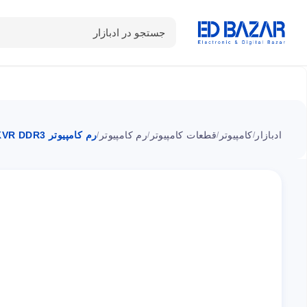
جستجو در ادبازار
دسته بندی محصولات
خانه
شـکـارِ تخفیــف
سوالات متداول
ادبازار
کامپیوتر
قطعات کامپیوتر
رم کامپیوتر
رم کامپیوتر KVR DDR3 کینگستون تک کاناله 4GB فرکانس 1333MHz
/
/
/
/