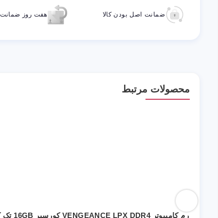
ضمانت اصل بودن کالا
هفت روز ضمانت ب
محصولات مرتبط
رم کامپیوتر VENGEANCE LPX DDR4 کورسیر 16GB تک کاناله CL16 فرکانس 3200MHz