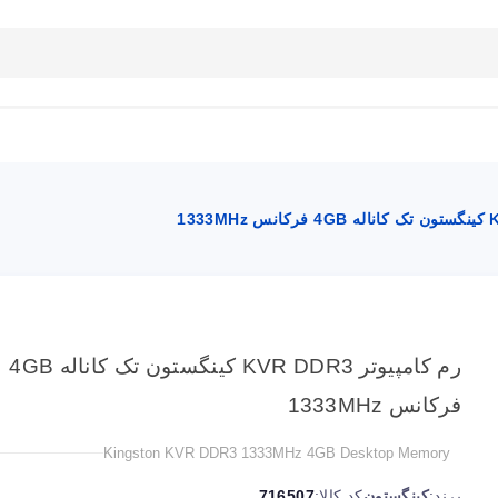
بلاگ
تماس با ما
راهنمای سایت
رم کامپیوتر KVR DDR3 کینگستون تک کاناله 4GB
فرکانس 1333MHz
Kingston KVR DDR3 1333MHz 4GB Desktop Memory
برند:
کینگستون
کد کالا:
716507