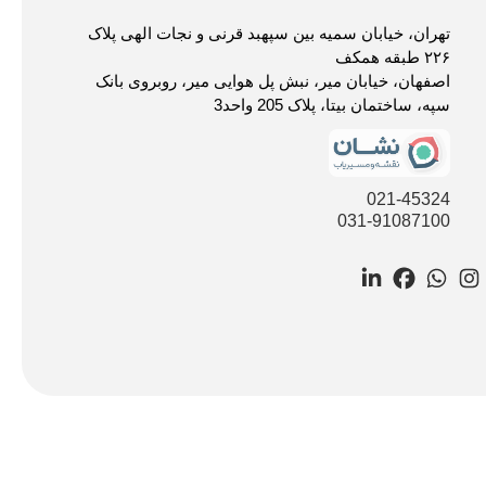
تهران، خیابان سمیه بین سپهبد قرنی و نجات الهی پلاک
۲۲۶ طبقه همکف
اصفهان، خیابان میر، نبش پل هوایی میر، روبروی بانک
سپه، ساختمان بیتا، پلاک 205 واحد3
021-45324
031-91087100
LinkedIn
Facebook
WhatsApp
Instagram