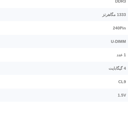
DDR3
1333 مگاهرتز
240Pin
U-DIMM
1 عدد
4 گیگابایت
CL9
1.5V