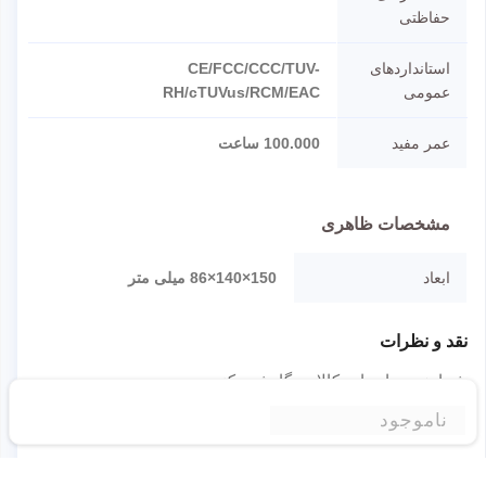
حفاظتی
استانداردهای
CE/FCC/CCC/TUV-
عمومی
RH/cTUVus/RCM/EAC
عمر مفید
100.000 ساعت
مشخصات ظاهری
ابعاد
150×140×86 میلی متر
نقد و نظرات
شما هم درباره این کالا دیدگاه ثبت کنید
برای ثبت نظر لطفا به سایت وارد شوید.
ناموجود