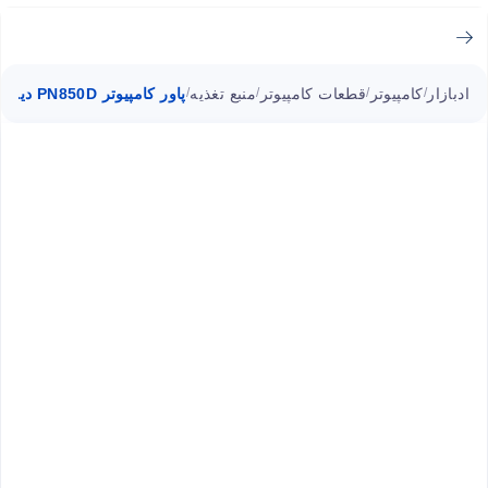
ادبازار
کامپیوتر
قطعات کامپیوتر
منبع تغذیه
پاور کامپیوتر PN850D دیپ کول 850 وات
/
/
/
/