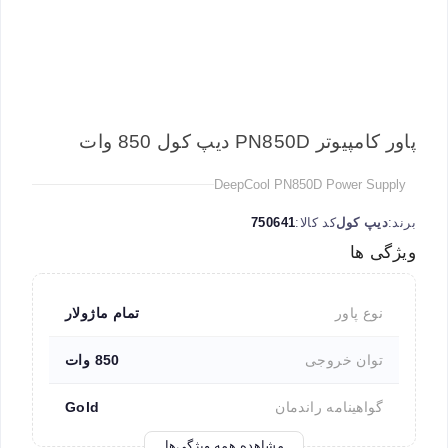
پاور کامپیوتر PN850D دیپ کول 850 وات
DeepCool PN850D Power Supply
برند:
دیپ کول
کد کالا:
750641
ویژگی ها
نوع پاور
تمام ماژولار
توان خروجی
850 وات
گواهینامه راندمان
Gold
مشاهده همه ویژگی‌ها