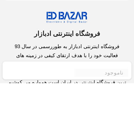
فروشگاه اینترنتی ادبازار
فروشگاه اینترنتی ادبازار به طوررسمی در سال 93
فعالیت خود را با هدف ارتقای کیفی در زمینه های
بازرگانی داخلی و خارجی و تجارت الکترونیک آغاز نموده
ناموجود
است.یکی از مهمترین اهداف ما ایجاد بزرگترین و کامل
ترین فروشگاه اینترنتی در ایران است.همواره می کوشیم
برای کاری دشوار یعنی «انتخاب »، «مقایسه» و «خرید
»،مسیری کوتاه و مطمئن دلپذیر ولذت بخش را فراهم
آوریم.واحد بازرگانی شرکت سعی در تامین و توزیع و
همچنین خدمات پس از فروش با بهترین کیفیت و قیمت
دارد.این واحد « تجارت الکترونیک » را یکی از اولویت