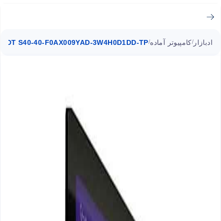
ادبازار
کامپیوتر آماده
iO DT S40-40-F0AX009YAD-3W4H0D1DD-TP
/
/