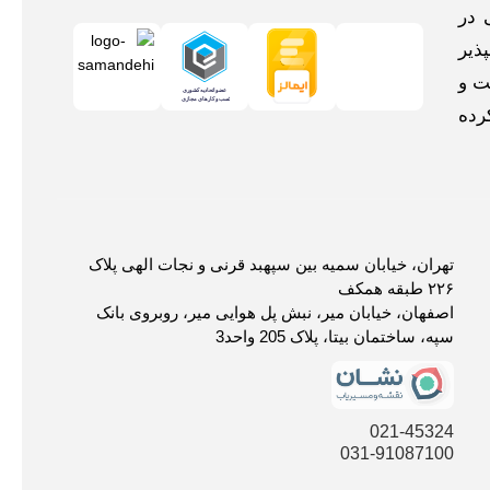
 در
ذیر
ت و
رده
تهران، خیابان سمیه بین سپهبد قرنی و نجات الهی پلاک
۲۲۶ طبقه همکف
اصفهان، خیابان میر، نبش پل هوایی میر، روبروی بانک
سپه، ساختمان بیتا، پلاک 205 واحد3
021-45324
031-91087100