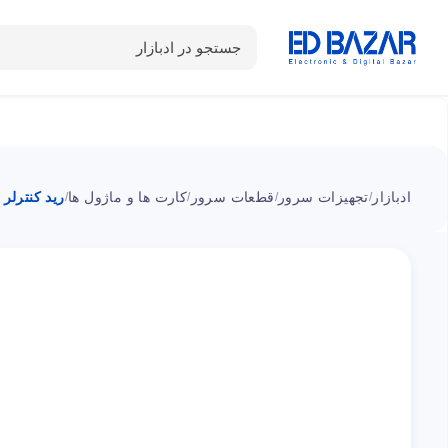
جستجو در ادبازار
دسته بندی محصولات
خانه
شـکـارِ تخفیــف
سوالات متداول
ادبازار
تجهیزات سرور
قطعات سرور
کارت ها و ماژول ها
رید کنترلر 615418-B21 اج پی
/
/
/
/