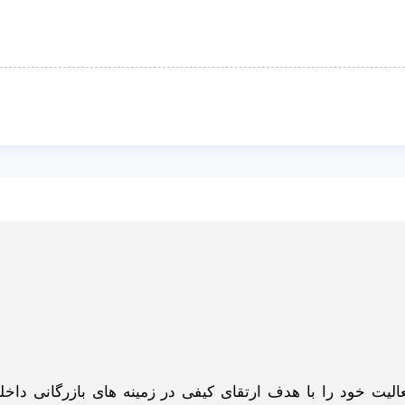
گاه اینترنتی ادبازار به طوررسمی در سال 93 فعالیت خود را با هدف ارتقای کیفی در زمینه های بازرگانی د