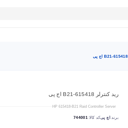
بلاگ
تماس با ما
راهنمای سایت
رید کنترلر 615418-B21 اج پی
HP 615418-B21 Raid Controller Server
برند:
اچ پی
کد کالا:
744001