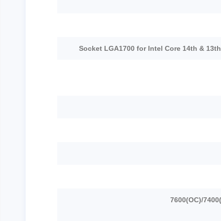
Socket LGA1700 for Intel Core 14th & 13t
7800+(OC)/7600(O