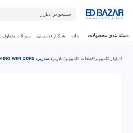
جستجو در ادبازار
دسته بندی محصولات
خانه
شـکـارِ تخفیــف
سوالات متداول
ادبازار
کامپیوتر
قطعات کامپیوتر
مادربرد
مادربرد ROG STRIX Z790-A GAMING WIFI DDR5 ایسوس سوکت 1700
/
/
/
/