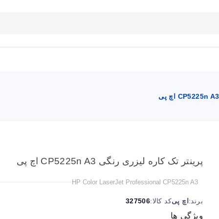
بلاگ
تماس با ما
راهنمای سایت
پرینتر تک کاره لیزری رنگی CP5225n A3 اچ پی
HP Color LaserJet Professional CP5225n A3
برند:
اچ پی
کد کالا:
327506
ویژگی ها