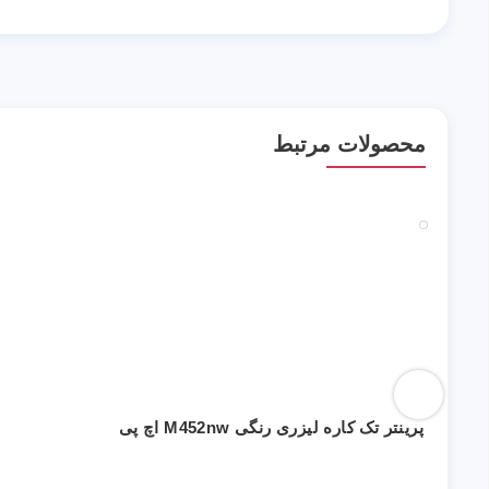
محصولات مرتبط
پرینتر تک کاره لیزری رنگی M452nw اچ پی