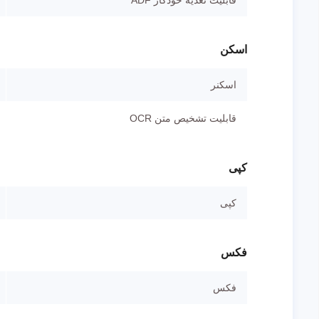
اسکن
اسکنر
قابلیت تشخیص متن OCR
کپی
کپی
فکس
فکس