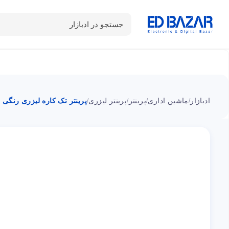
جستجو در ادبازار
دسته بندی محصولات
خانه
شـکـارِ تخفیــف
سوالات متداول
ادبازار
ماشین اداری
پرینتر
پرینتر لیزری
پرینتر تک کاره لیزری رنگی CP5225n A3 اچ پی
/
/
/
/