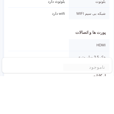
بلوتوث
بلوتوث دارد
شبکه بی سیم WIFI
wifi دارد
پورت ها و اتصالات
HDMI
جک 3.5 میلی‌متری
ناموجود
امکانات
نوع کاربری
گیمینگ,گرافیکی,معماری,تدوین و
ادیت فیلم
درایو نوری