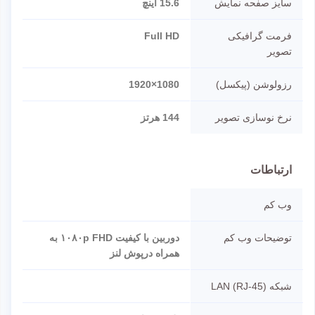
سایز صفحه نمایش
15.6 اینچ
فرمت گرافیکی
Full HD
تصویر
رزولوشن (پیکسل)
1080×1920
نرخ نوسازی تصویر
144 هرتز
ارتباطات
وب کم
توضیحات وب کم
دوربین با کیفیت ۱۰۸۰p FHD به
همراه درپوش لنز
شبکه LAN (RJ-45)