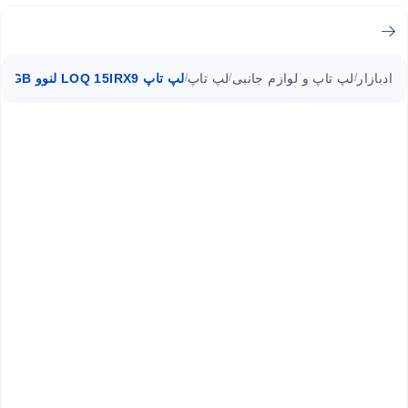
ادبازار
لپ تاپ و لوازم جانبی
لپ تاپ
لپ تاپ LOQ 15IRX9 لنوو i7 16GB ا ۱۵.۶ اینچی
/
/
/