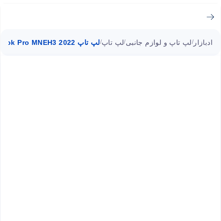
ادبازار
لپ تاپ و لوازم جانبی
لپ تاپ
لپ تاپ MacBook Pro MNEH3 2022 اپل M2 8GB ا ۱۳ اینچی
/
/
/