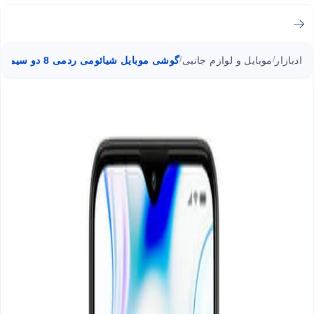
ادبازار
موبایل و لوازم جانبی
گوشی موبایل شیائومی ردمی 8 دو سیمکارت با ظرفیت 64 گیگابایت
/
/