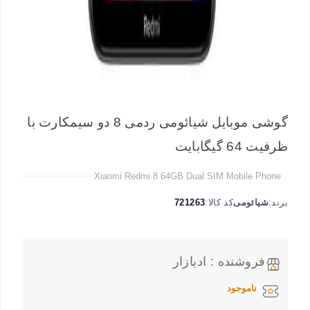
گوشی موبایل شیائومی ردمی 8 دو سیمکارت با
ظرفیت 64 گیگابایت
Xiaomi Redmi 8 64GB Dual SIM Mobile Phone
برند:
شیائومی
کد کالا:
721263
فروشنده : ادبازار
ناموجود