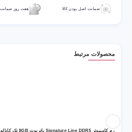
ضمانت اصل بودن کالا
هفت روز ضمانت ب
محصولات مرتبط
رم کامپیوتر Signature Line DDR5 پاتریوت 8GB تک کاناله CL42 فرکانس 5200MHz