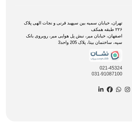
تهران، خیابان سمیه بین سپهبد قرنی و نجات الهی پلاک
۲۲۶ طبقه همکف
اصفهان، خیابان میر، نبش پل هوایی میر، روبروی بانک
سپه، ساختمان بیتا، پلاک 205 واحد3
021-45324
031-91087100
LinkedIn
Facebook
WhatsApp
Instagram