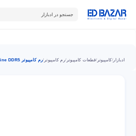
جستجو در ادبازار
دسته بندی محصولات
خانه
شـکـارِ تخفیــف
سوالات متداول
ادبازار
کامپیوتر
قطعات کامپیوتر
رم کامپیوتر
رم کامپیوتر Signature Line DDR5 پاتریوت تک کاناله 8GB فرکانس 4800MHz
/
/
/
/