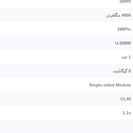
DDR5
4800 مگاهرتز
288Pin
U-DIMM
1 عدد
8 گیگابایت
Single-sided Module
CL40
1.1v