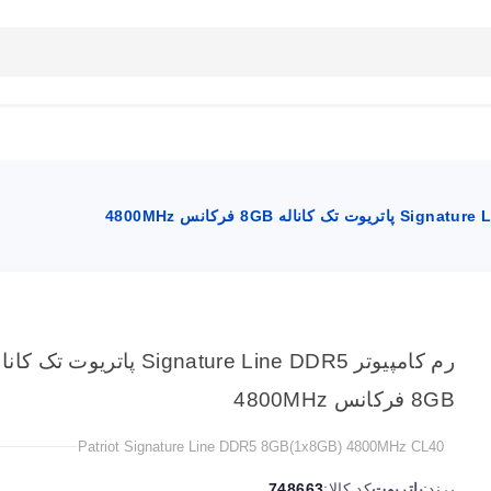
بلاگ
تماس با ما
راهنمای سایت
رم کامپیوتر Signature Line DDR5 پاتریوت تک ک
8GB فرکانس 4800MHz
Patriot Signature Line DDR5 8GB(1x8GB) 4800MHz CL40
برند:
پاتریوت
کد کالا:
748663