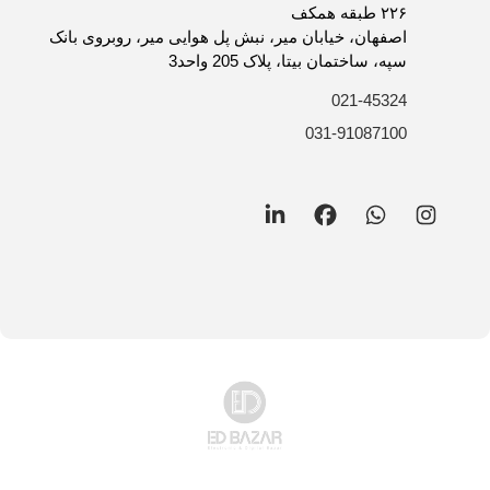
روش های ارسال کالا
۲۲۶ طبقه همکف
فرصت های شغلی
اصفهان، خیابان میر، نبش پل هوایی میر، روبروی بانک
سپه، ساختمان بیتا، پلاک 205 واحد3
021-45324
031-91087100
LinkedIn
Facebook
WhatsApp
Instagram