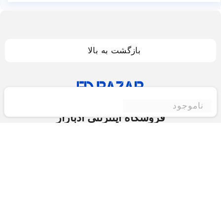
بازگشت به بالا
ناموجود
فروشگاه اینترنتی ادبازار
فروشگاه اینترنتی ادبازار به طوررسمی در سال 93
فعالیت خود را با هدف ارتقای کیفی در زمینه های
بازرگانی داخلی و خارجی و تجارت الکترونیک آغاز نموده
است.یکی از مهمترین اهداف ما ایجاد بزرگترین و کامل
ترین فروشگاه اینترنتی در ایران است.همواره می کوشیم
برای کاری دشوار یعنی «انتخاب »، «مقایسه» و «خرید