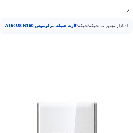
ادبازار
تجهیزات شبکه
شبکه
کارت شبکه مرکوسیس MW150US N150
/
/
/