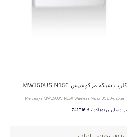
کارت شبکه مرکوسیس MW150US N150
Mercusys MW150US N150 Wireless Nano USB Adapter
برند:
سایر برندها
کد کالا:
742716
فروشنده : ادبازار