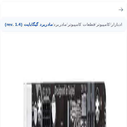
ادبازار
کامپیوتر
قطعات کامپیوتر
مادربرد
مادربرد گیگابایت (rev. 1.4) GA-H310M-S2P سوکت 1151
/
/
/
/