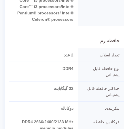
Core™ i5 processors/Intel®
Core™ i3 processors/Intel®
Pentium® processors/ Intel®
Celeron® processors
حافظه رم
تعداد اسلات
2 عدد
نوع حافظه قابل
DDR4
پشتیبانی
حداکثر حافظه قابل
32 گیگابایت
پشتیبانی
پیکربندی
دوکاناله
فرکانس حافظه
DDR4 2666/2400/2133 MHz
memory modules