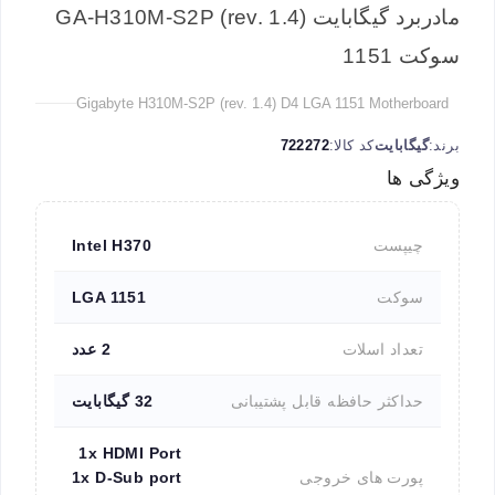
مادربرد گیگابایت (rev. 1.4) GA-H310M-S2P
سوکت 1151
Gigabyte H310M-S2P (rev. 1.4) D4 LGA 1151 Motherboard
برند:
گیگابایت
کد کالا:
722272
ویژگی ها
چیپست
Intel H370
سوکت
LGA 1151
تعداد اسلات
2 عدد
حداکثر حافظه قابل پشتیبانی
32 گیگابایت
1x HDMI Port
پورت های خروجی
1x D-Sub port