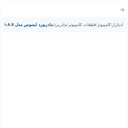
ادبازار
کامپیوتر
قطعات کامپیوتر
مادربرد
مادربورد ایسوس مدل X99-A II با سوکت 2011 ورژن 3
/
/
/
/