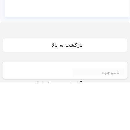
بازگشت به بالا
ناموجود
فروشگاه اینترنتی ادبازار
فروشگاه اینترنتی ادبازار به طوررسمی در سال 93
فعالیت خود را با هدف ارتقای کیفی در زمینه های
بازرگانی داخلی و خارجی و تجارت الکترونیک آغاز نموده
است.یکی از مهمترین اهداف ما ایجاد بزرگترین و کامل