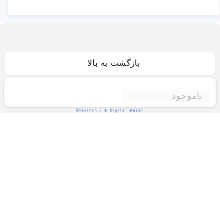
بازگشت به بالا
ناموجود
فروشگاه اینترنتی ادبازار
فروشگاه اینترنتی ادبازار به طوررسمی در سال 93
فعالیت خود را با هدف ارتقای کیفی در زمینه های
بازرگانی داخلی و خارجی و تجارت الکترونیک آغاز نموده
است.یکی از مهمترین اهداف ما ایجاد بزرگترین و کامل
ترین فروشگاه اینترنتی در ایران است.همواره می کوشیم