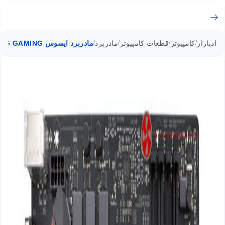
ادبازار
کامپیوتر
قطعات کامپیوتر
مادربرد
مادربرد ایسوس ROG STRIX B250G GAMING سوکت 1151
/
/
/
/