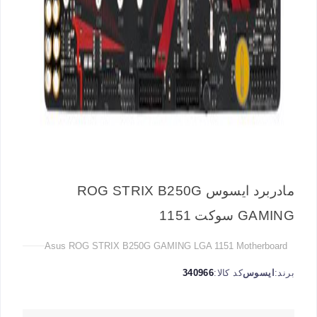
مادربرد ایسوس ROG STRIX B250G
GAMING سوکت 1151
Asus ROG STRIX B250G GAMING LGA 1151 Motherboard
برند:
ایسوس
کد کالا:
340966