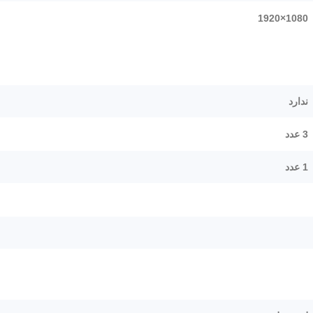
1080×1920
ندارد
3 عدد
1 عدد