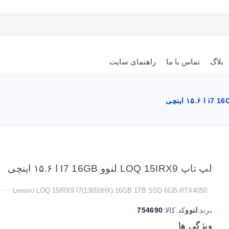
بلاگ
تماس با ما
راهنمای سایت
لپ تاپ LOQ 15IRX9 لنوو I7 16GB ا ۱۵.۶ اینچی
Lenovo LOQ 15IRX9 I7(13650HX) 16GB 1TB SSD 6GB-RTX4050
برند:
لنوو
کد کالا:
754690
ویژگی ها