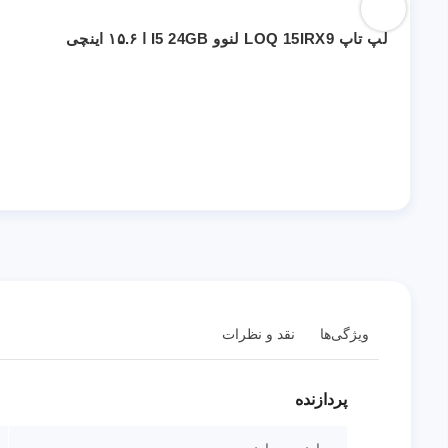
لپ تاپ LOQ 15IRX9 لنوو I5 24GB ا ۱۵.۶ اینچی
ویژگی‌ها
نقد و نظرات
پردازنده