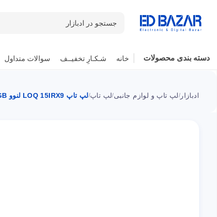
جستجو در ادبازار
دسته بندی محصولات
خانه
شـکـارِ تخفیــف
سوالات متداول
ادبازار
لپ تاپ و لوازم جانبی
لپ تاپ
لپ تاپ LOQ 15IRX9 لنوو i7 16GB ا ۱۵.۶ اینچی
/
/
/