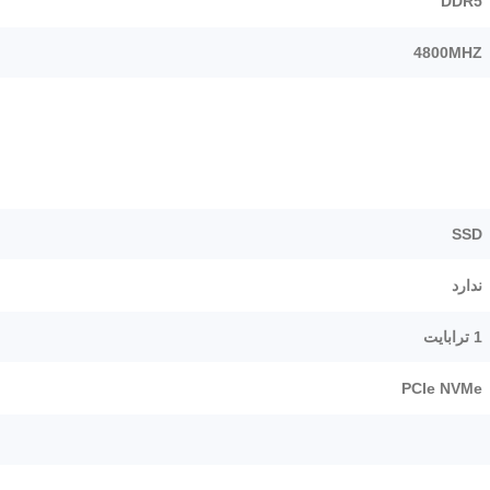
DDR5
4800MHZ
SSD
ندارد
1 ترابایت
PCIe NVMe