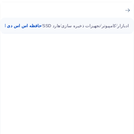
ادبازار
کامپیوتر
تجهیزات ذخیره سازی
هارد SSD
حافظه اس اس دی اکسترنال سامسو
/
/
/
/