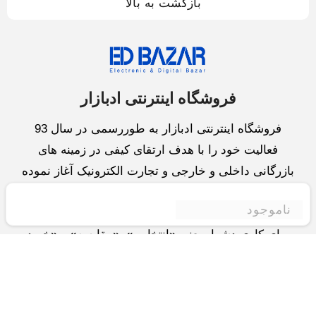
بازگشت به بالا
فروشگاه اینترنتی ادبازار
فروشگاه اینترنتی ادبازار به طوررسمی در سال 93
فعالیت خود را با هدف ارتقای کیفی در زمینه های
بازرگانی داخلی و خارجی و تجارت الکترونیک آغاز نموده
است.یکی از مهمترین اهداف ما ایجاد بزرگترین و کامل
ناموجود
ترین فروشگاه اینترنتی در ایران است.همواره می کوشیم
برای کاری دشوار یعنی «انتخاب »، «مقایسه» و «خرید
»،مسیری کوتاه و مطمئن دلپذیر ولذت بخش را فراهم
آوریم.واحد بازرگانی شرکت سعی در تامین و توزیع و
همچنین خدمات پس از فروش با بهترین کیفیت و قیمت