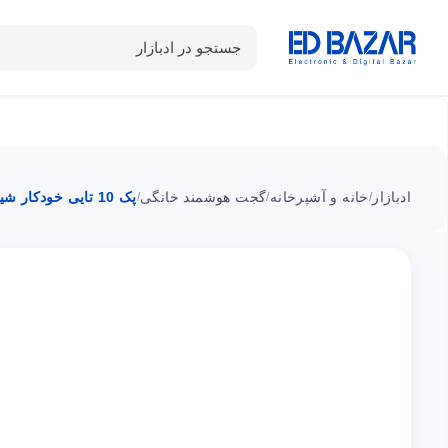
جستجو در ادبازار
دسته بندی محصولات
خانه
شـکـارِ تخفیــف
سوالات متداول
ادبازار
خانه و آشپرخانه
گجت هوشمند خانگی
پک 10 تایی خودکار شیائومی MJZXB02WC میجیا
/
/
/