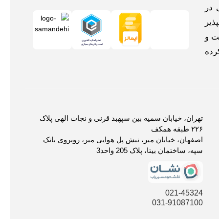
 در
ذیر
ت و
رده
تهران، خیابان سمیه بین سپهبد قرنی و نجات الهی پلاک
۲۲۶ طبقه همکف
اصفهان، خیابان میر، نبش پل هوایی میر، روبروی بانک
سپه، ساختمان بیتا، پلاک 205 واحد3
021-45324
031-91087100