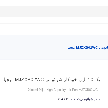
بلاگ
تماس با ما
راهنمای سایت
پک 10 تایی خودکار شیائومی MJZXB02WC میجیا
Xiaomi Mijia High Capacity Ink Pen MJZXB02WC
برند:
شیائومی
کد کالا:
754719