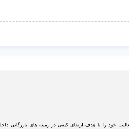
گاه اینترنتی ادبازار به طوررسمی در سال 93 فعالیت خود را با هدف ارتقای کیفی در زمینه های بازرگانی د