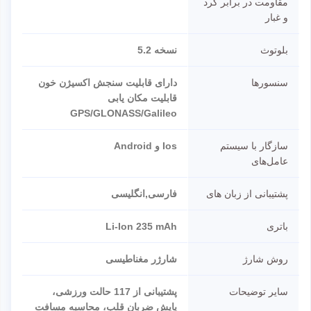
مقاومت در برابر گرد
و غبار
بلوتوث
نسخه 5.2
سنسورها
دارای قابلیت سنجش اکسیژن خون
قابلیت مکان یابی
GPS/GLONASS/Galileo
سازگار با سیستم
Ios و Android
عامل‌های
پشتیبانی از زبان های
فارسی,انگلیسی
باتری
Li-Ion 235 mAh
روش شارژ
شارژر مغناطیسی
سایر توضیحات
پشتیبانی از 117 حالت ورزشی،
پایش ضربان قلب، محاسبه مسافت