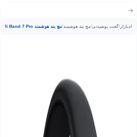
ادبازار
گجت پوشیدنی
مچ بند هوشمند
مچ بند هوشمند Mi Band 7 Pro شیائومی
/
/
/