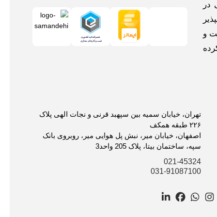
 در
ذیر
ت و
رده
تهران، خیابان سمیه بین سپهبد قرنی و نجات الهی پلاک
۲۲۶ طبقه همکف
اصفهان، خیابان میر، نبش پل هوایی میر، روبروی بانک
سپه، ساختمان بیتا، پلاک 205 واحد3
021-45324
031-91087100
LinkedIn
Facebook
WhatsApp
Instagram