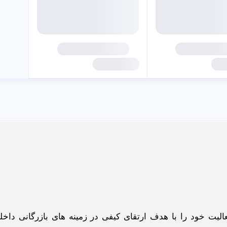
گاه اینترنتی ادبازار به طوررسمی در سال 93 فعالیت خود را با هدف ارتقای کیفی در زمینه های بازرگانی د