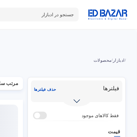
جستجو در ادبازار
دسته بندی محصولات
خانه
شـکـارِ تخفیــف
سوالات متداول
ادبازار
محصولات
/
/
مرتب سا
فیلترها
حذف فیلترها
فقط کالاهای موجود
قیمت