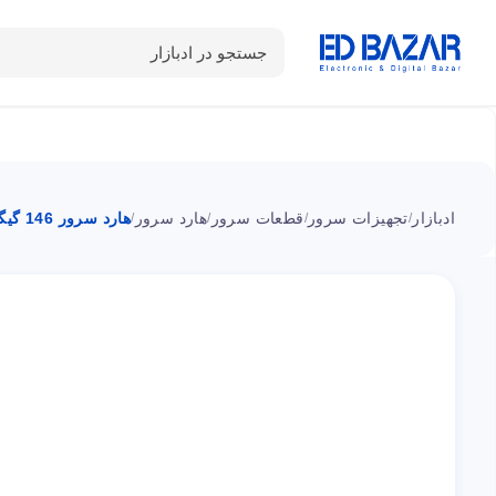
جستجو در ادبازار
دسته بندی محصولات
خانه
شـکـارِ تخفیــف
سوالات متداول
ادبازار
تجهیزات سرور
قطعات سرور
هارد سرور
هارد سرور 146 گیگابایت 10K SFF G7
/
/
/
/