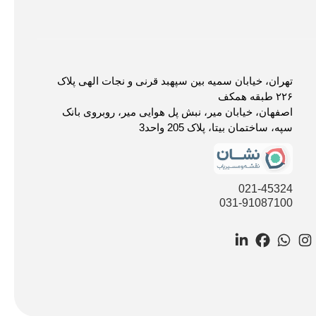
تهران، خیابان سمیه بین سپهبد قرنی و نجات الهی پلاک
۲۲۶ طبقه همکف
اصفهان، خیابان میر، نبش پل هوایی میر، روبروی بانک
سپه، ساختمان بیتا، پلاک 205 واحد3
021-45324
031-91087100
LinkedIn
Facebook
WhatsApp
Instagram