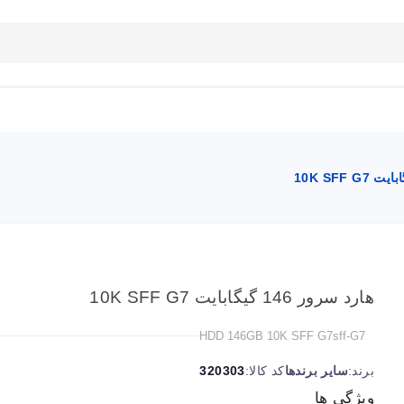
بلاگ
تماس با ما
راهنمای سایت
هارد سرور 146 گیگابایت 10K SFF G7
HDD 146GB 10K SFF G7sff-G7
برند:
سایر برندها
کد کالا:
320303
ویژگی ها