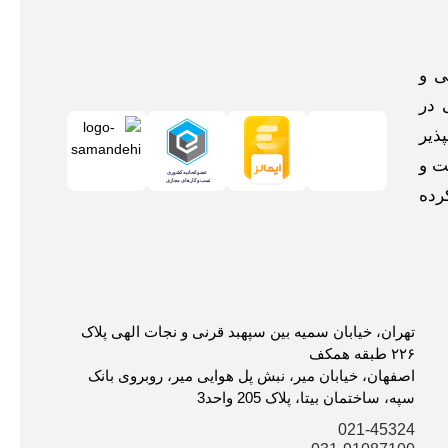
اخلی و
 در
ذیر
ت و
رده
تهران، خیابان سمیه بین سپهبد قرنی و نجات الهی پلاک
۲۲۶ طبقه همکف
اصفهان، خیابان میر، نبش پل هوایی میر، روبروی بانک
سپه، ساختمان بیتا، پلاک 205 واحد3
021-45324