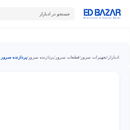
جستجو در ادبازار
دسته بندی محصولات
خانه
شـکـارِ تخفیــف
سوالات متداول
ادبازار
تجهیزات سرور
قطعات سرور
پردازنده سرور
پردازنده سرور اینتل num 8280
/
/
/
/