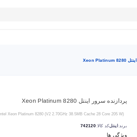
بلاگ
تماس با ما
راهنمای سایت
Xeon Plati
پردازنده سرور اینتل Xeon Platinum 8280
Intel Xeon Platinum 8280 (V2 2.70GHz 38.5MB Cache 28 Core 205 W)
برند:
اینتل
کد کالا:
742120
ویژگی ها