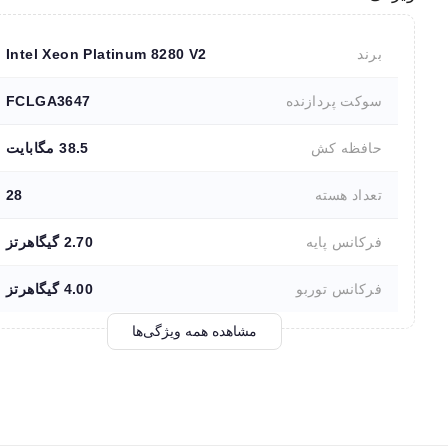
برند
Intel Xeon Platinum 8280 V2
سوکت پردازنده
FCLGA3647
حافظه کش
38.5 مگابایت
تعداد هسته
28
فرکانس پایه
2.70 گیگاهرتز
فرکانس توربو
4.00 گیگاهرتز
مشاهده همه ویژگی‌ها