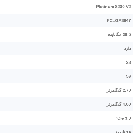
Platinum 8280 V2
FCLGA3647
38.5 مگابایت
دارد
28
56
2.70 گیگاهرتز
4.00 گیگاهرتز
PCIe 3.0
14 نانومتر