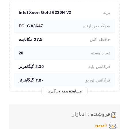
برند
Intel Xeon Gold 6230N V2
سوکت پردازنده
FCLGA3647
حافظه کش
27.5 مگابایت
تعداد هسته
20
فرکانس پایه
2.30 گیگاهرتز
فرکانس توربو
۳.۵۰ گیگاهرتز
مشاهده همه ویژگی‌ها
فروشنده : ادبازار
ناموجود