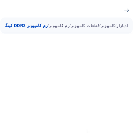
ادبازار
کامپیوتر
قطعات کامپیوتر
رم کامپیوتر
رم کامپیوتر DDR3 کینگمکس تک کاناله 8GB فرکانس 1600MHz
/
/
/
/