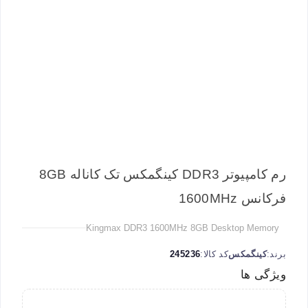
رم کامپیوتر DDR3 کینگمکس تک کاناله 8GB
فرکانس 1600MHz
Kingmax DDR3 1600MHz 8GB Desktop Memory
برند:
کینگمکس
کد کالا:
245236
ویژگی ها