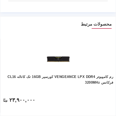
محصولات مرتبط
رم کامپیوتر VENGEANCE LPX DDR4 کورسیر 16GB تک کاناله CL16
فرکانس 3200MHz
۲۳,۹۰۰,۰۰۰