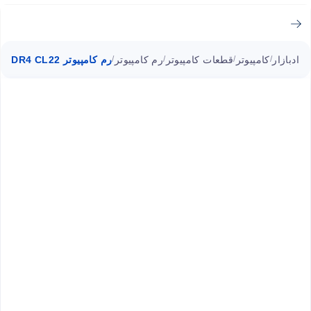
ادبازار
کامپیوتر
قطعات کامپیوتر
رم کامپیوتر
رم کامپیوتر DDR4 CL22 کروشیال 32GB فرکانس 3200MHz
/
/
/
/