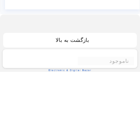
بازگشت به بالا
ناموجود
فروشگاه اینترنتی ادبازار
فروشگاه اینترنتی ادبازار به طوررسمی در سال 93
فعالیت خود را با هدف ارتقای کیفی در زمینه های
بازرگانی داخلی و خارجی و تجارت الکترونیک آغاز نموده
است.یکی از مهمترین اهداف ما ایجاد بزرگترین و کامل
ترین فروشگاه اینترنتی در ایران است.همواره می کوشیم