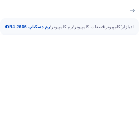
ادبازار
کامپیوتر
قطعات کامپیوتر
رم کامپیوتر
رم دسکتاپ DDR4 2666 مگاهرتز ای دیتا Flame F1 ظرفیت 8 گیگابایت
/
/
/
/