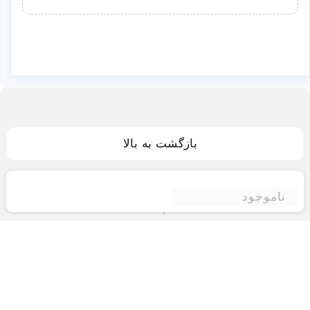
بازگشت به بالا
ناموجود
فروشگاه اینترنتی ادبازار
فروشگاه اینترنتی ادبازار به طوررسمی در سال 93
فعالیت خود را با هدف ارتقای کیفی در زمینه های
بازرگانی داخلی و خارجی و تجارت الکترونیک آغاز نموده