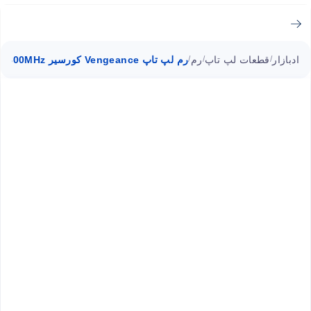
ادبازار
قطعات لپ تاپ
رم
رم لپ تاپ Vengeance کورسیر 32GB DDR4-4800MHz
/
/
/