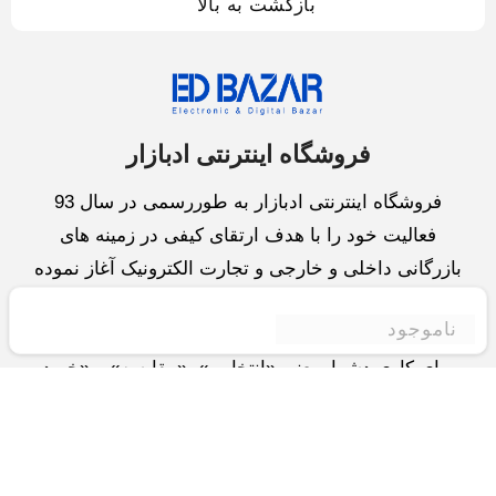
بازگشت به بالا
فروشگاه اینترنتی ادبازار
فروشگاه اینترنتی ادبازار به طوررسمی در سال 93
فعالیت خود را با هدف ارتقای کیفی در زمینه های
بازرگانی داخلی و خارجی و تجارت الکترونیک آغاز نموده
است.یکی از مهمترین اهداف ما ایجاد بزرگترین و کامل
ناموجود
ترین فروشگاه اینترنتی در ایران است.همواره می کوشیم
برای کاری دشوار یعنی «انتخاب »، «مقایسه» و «خرید
»،مسیری کوتاه و مطمئن دلپذیر ولذت بخش را فراهم
آوریم.واحد بازرگانی شرکت سعی در تامین و توزیع و
همچنین خدمات پس از فروش با بهترین کیفیت و قیمت