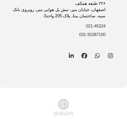
روش های ارسال کالا
۲۲۶ طبقه همکف
فرصت های شغلی
اصفهان، خیابان میر، نبش پل هوایی میر، روبروی بانک
سپه، ساختمان بیتا، پلاک 205 واحد3
021-45324
031-91087100
LinkedIn
Facebook
WhatsApp
Instagram