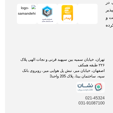
 در
ذیر
ت و
رده
تهران، خیابان سمیه بین سپهبد قرنی و نجات الهی پلاک
۲۲۶ طبقه همکف
اصفهان، خیابان میر، نبش پل هوایی میر، روبروی بانک
سپه، ساختمان بیتا، پلاک 205 واحد3
021-45324
031-91087100