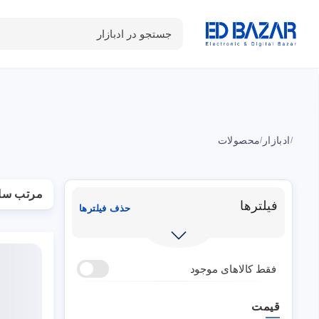
جستجو در ادبازار
دسته بندی محصولات
خانه
شـکـارِ تخفیــف
سوالات متداول
ادبازار
محصولات
/
/
مرتب سا
فیلترها
حذف فیلترها
فقط کالاهای موجود
قیمت