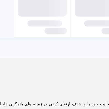
گاه اینترنتی ادبازار به طوررسمی در سال 93 فعالیت خود را با هدف ارتقای کیفی در زمینه های بازرگانی د